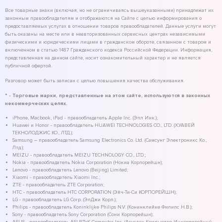
Все товарные знаки (включая, но не ограничиваясь вышеуказанными) принадлежат их
законным правообладателям и отображаются на Сайте с целью информирования о
предоставляемых услугах в отношении товаров правообладателей. Данные услуги могут
быть оказаны на месте или в неавторизованных сервисных центрах независимыми
физическими и юридическими лицами в гражданском обороте, связанном с товаром и
включенном в статью 1487 Гражданского кодекса Российской Федерации. Информация,
представленная на данном сайте, носит ознакомительный характер и не является
публичной офертой.
Разговор может быть записан с целью повышения качества обслуживания.
* - Торговые марки, представленные на этом сайте, используются в законных
некоммерческих целях.
iPhone, Macbook, iPad - правообладатель Apple Inc. (Эпл Инк.);
Huawei и Honor - правообладатель HUAWEI TECHNOLOGIES CO., LTD. (ХУАВЕЙ
ТЕКНОЛОДЖИС КО., ЛТД.);
Samsung – правообладатель Samsung Electronics Co. Ltd. (Самсунг Электроникс Ко.,
Лтд.);
MEIZU - правообладатель MEIZU TECHNOLOGY CO., LTD.;
Nokia - правообладатель Nokia Corporation (Нокиа Корпорейшн);
Lenovo - правообладатель Lenovo (Beijing) Limited;
Xiaomi - правообладатель Xiaomi Inc.;
ZTE - правообладатель ZTE Corporation;
HTC - правообладатель HTC CORPORATION (Эйч-Ти-Си КОРПОРЕЙШН);
LG - правообладатель LG Corp. (ЭлДжи Корп.);
Philips - правообладатель Koninklijke Philips N.V. (Конинклийке Филипс Н.В.);
Sony - правообладатель Sony Corporation (Сони Корпорейшн);
ASUS - правообладатель ASUSTeK Computer Inc. (Асустек Компьютер Инкорпорейшн);