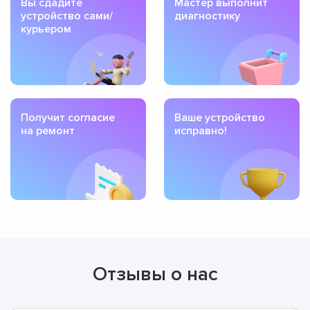
Вы сдадите
Мастер выполнит
устройство сами/
диагностику
курьером
Получит согласие
Ваше устройство
на ремонт
исправно!
Отзывы о нас