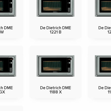
ich DME
De Dietrich DME
De Die
 W
1221 B
1
ich DME
De Dietrich DME
De Die
 GX
1188 X
1