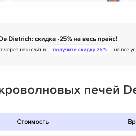
e Dietrich: скидка -25% на весь прайс!
т через наш сайт и
получите скидку 25%
на все у
кроволновых печей De 
Стоимость
Вр