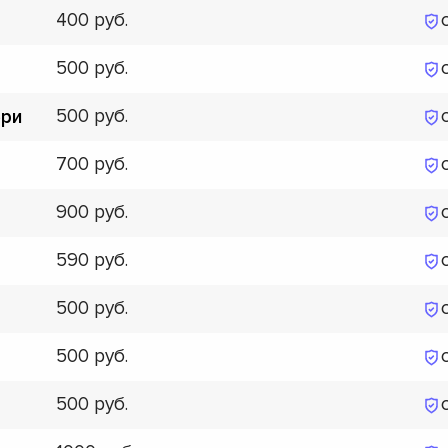
400
500
500
ери
700
900
590
500
500
500