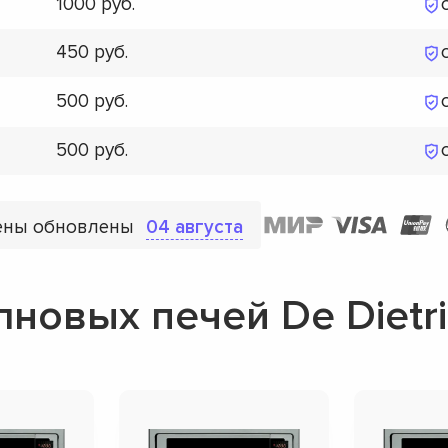
1000
450
500
500
ены обновлены
04 августа
новых печей De Dietri