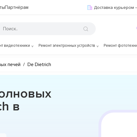
ты
Партнёрам
Доставка курьером 
нт видеотехники
Ремонт электронных устройств
Ремонт фототехн
вых печей
/
De Dietrich
волновых
ch в