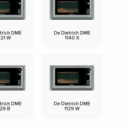
trich DME
De Dietrich DME
221 W
1140 X
trich DME
De Dietrich DME
129 B
1129 W