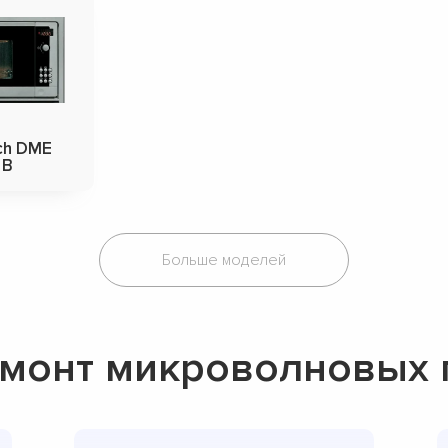
ich DME
 B
Больше моделей
монт микроволновых п