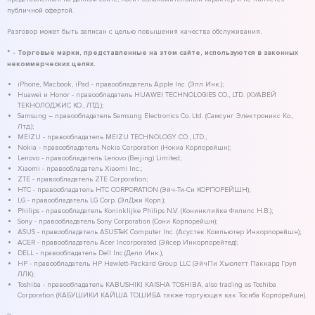
публичной офертой.
Разговор может быть записан с целью повышения качества обслуживания.
* - Торговые марки, представленные на этом сайте, используются в законных
некоммерческих целях.
iPhone, Macbook, iPad - правообладатель Apple Inc. (Эпл Инк.);
Huawei и Honor - правообладатель HUAWEI TECHNOLOGIES CO., LTD. (ХУАВЕЙ
ТЕКНОЛОДЖИС КО., ЛТД.);
Samsung – правообладатель Samsung Electronics Co. Ltd. (Самсунг Электроникс Ко.,
Лтд.);
MEIZU - правообладатель MEIZU TECHNOLOGY CO., LTD.;
Nokia - правообладатель Nokia Corporation (Нокиа Корпорейшн);
Lenovo - правообладатель Lenovo (Beijing) Limited;
Xiaomi - правообладатель Xiaomi Inc.;
ZTE - правообладатель ZTE Corporation;
HTC - правообладатель HTC CORPORATION (Эйч-Ти-Си КОРПОРЕЙШН);
LG - правообладатель LG Corp. (ЭлДжи Корп.);
Philips - правообладатель Koninklijke Philips N.V. (Конинклийке Филипс Н.В.);
Sony - правообладатель Sony Corporation (Сони Корпорейшн);
ASUS - правообладатель ASUSTeK Computer Inc. (Асустек Компьютер Инкорпорейшн);
ACER - правообладатель Acer Incorporated (Эйсер Инкорпорейтед);
DELL - правообладатель Dell Inc.(Делл Инк.);
HP - правообладатель HP Hewlett-Packard Group LLC (ЭйчПи Хьюлетт Паккард Груп
ЛЛК);
Toshiba - правообладатель KABUSHIKI KAISHA TOSHIBA, also trading as Toshiba
Corporation (КАБУШИКИ КАЙША ТОШИБА также торгующая как Тосиба Корпорейшн).