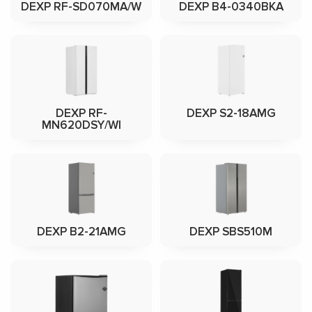
DEXP RF-SD070MA/W
DEXP B4-0340BKA
DEXP RF-
DEXP S2-18AMG
MN620DSY/WI
DEXP B2-21AMG
DEXP SBS510M