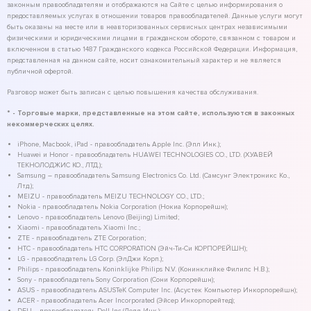
законным правообладателям и отображаются на Сайте с целью информирования о
предоставляемых услугах в отношении товаров правообладателей. Данные услуги могут
быть оказаны на месте или в неавторизованных сервисных центрах независимыми
физическими и юридическими лицами в гражданском обороте, связанном с товаром и
включенном в статью 1487 Гражданского кодекса Российской Федерации. Информация,
представленная на данном сайте, носит ознакомительный характер и не является
публичной офертой.
Разговор может быть записан с целью повышения качества обслуживания.
* - Торговые марки, представленные на этом сайте, используются в законных
некоммерческих целях.
iPhone, Macbook, iPad - правообладатель Apple Inc. (Эпл Инк.);
Huawei и Honor - правообладатель HUAWEI TECHNOLOGIES CO., LTD. (ХУАВЕЙ
ТЕКНОЛОДЖИС КО., ЛТД.);
Samsung – правообладатель Samsung Electronics Co. Ltd. (Самсунг Электроникс Ко.,
Лтд.);
MEIZU - правообладатель MEIZU TECHNOLOGY CO., LTD.;
Nokia - правообладатель Nokia Corporation (Нокиа Корпорейшн);
Lenovo - правообладатель Lenovo (Beijing) Limited;
Xiaomi - правообладатель Xiaomi Inc.;
ZTE - правообладатель ZTE Corporation;
HTC - правообладатель HTC CORPORATION (Эйч-Ти-Си КОРПОРЕЙШН);
LG - правообладатель LG Corp. (ЭлДжи Корп.);
Philips - правообладатель Koninklijke Philips N.V. (Конинклийке Филипс Н.В.);
Sony - правообладатель Sony Corporation (Сони Корпорейшн);
ASUS - правообладатель ASUSTeK Computer Inc. (Асустек Компьютер Инкорпорейшн);
ACER - правообладатель Acer Incorporated (Эйсер Инкорпорейтед);
DELL - правообладатель Dell Inc.(Делл Инк.);