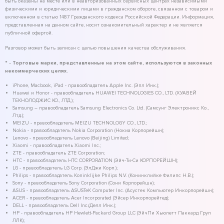
быть оказаны на месте или в неавторизованных сервисных центрах независимыми
физическими и юридическими лицами в гражданском обороте, связанном с товаром и
включенном в статью 1487 Гражданского кодекса Российской Федерации. Информация,
представленная на данном сайте, носит ознакомительный характер и не является
публичной офертой.
Разговор может быть записан с целью повышения качества обслуживания.
* - Торговые марки, представленные на этом сайте, используются в законных
некоммерческих целях.
iPhone, Macbook, iPad - правообладатель Apple Inc. (Эпл Инк.);
Huawei и Honor - правообладатель HUAWEI TECHNOLOGIES CO., LTD. (ХУАВЕЙ
ТЕКНОЛОДЖИС КО., ЛТД.);
Samsung – правообладатель Samsung Electronics Co. Ltd. (Самсунг Электроникс Ко.,
Лтд.);
MEIZU - правообладатель MEIZU TECHNOLOGY CO., LTD.;
Nokia - правообладатель Nokia Corporation (Нокиа Корпорейшн);
Lenovo - правообладатель Lenovo (Beijing) Limited;
Xiaomi - правообладатель Xiaomi Inc.;
ZTE - правообладатель ZTE Corporation;
HTC - правообладатель HTC CORPORATION (Эйч-Ти-Си КОРПОРЕЙШН);
LG - правообладатель LG Corp. (ЭлДжи Корп.);
Philips - правообладатель Koninklijke Philips N.V. (Конинклийке Филипс Н.В.);
Sony - правообладатель Sony Corporation (Сони Корпорейшн);
ASUS - правообладатель ASUSTeK Computer Inc. (Асустек Компьютер Инкорпорейшн);
ACER - правообладатель Acer Incorporated (Эйсер Инкорпорейтед);
DELL - правообладатель Dell Inc.(Делл Инк.);
HP - правообладатель HP Hewlett-Packard Group LLC (ЭйчПи Хьюлетт Паккард Груп
ЛЛК);