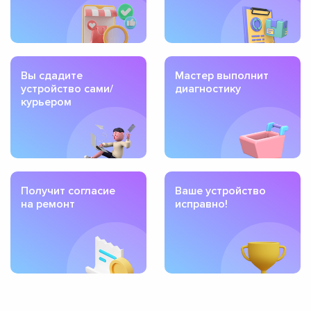
Вы сдадите
Мастер выполнит
устройство сами/
диагностику
курьером
Получит согласие
Ваше устройство
на ремонт
исправно!