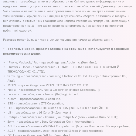
законным правообладателям и отображаются на Сайте с целью информирования о
предоставляемых услугах в отношении товаров правообладателей. Данные услуги могут
быть оказаны на месте или в неавторизованных сервисных центрах независимыми
физическими и юридическими лицами в гражданском обороте, связанном с товаром и
включенном в статью 1487 Гражданского кодекса Российской Федерации. Информация,
представленная на данном сайте, носит ознакомительный характер и не является
публичной офертой.
Разговор может быть записан с целью повышения качества обслуживания.
* - Торговые марки, представленные на этом сайте, используются в законных
некоммерческих целях.
iPhone, Macbook, iPad - правообладатель Apple Inc. (Эпл Инк.);
Huawei и Honor - правообладатель HUAWEI TECHNOLOGIES CO., LTD. (ХУАВЕЙ
ТЕКНОЛОДЖИС КО., ЛТД.);
Samsung – правообладатель Samsung Electronics Co. Ltd. (Самсунг Электроникс Ко.,
Лтд.);
MEIZU - правообладатель MEIZU TECHNOLOGY CO., LTD.;
Nokia - правообладатель Nokia Corporation (Нокиа Корпорейшн);
Lenovo - правообладатель Lenovo (Beijing) Limited;
Xiaomi - правообладатель Xiaomi Inc.;
ZTE - правообладатель ZTE Corporation;
HTC - правообладатель HTC CORPORATION (Эйч-Ти-Си КОРПОРЕЙШН);
LG - правообладатель LG Corp. (ЭлДжи Корп.);
Philips - правообладатель Koninklijke Philips N.V. (Конинклийке Филипс Н.В.);
Sony - правообладатель Sony Corporation (Сони Корпорейшн);
ASUS - правообладатель ASUSTeK Computer Inc. (Асустек Компьютер Инкорпорейшн);
ACER - правообладатель Acer Incorporated (Эйсер Инкорпорейтед);
DELL - правообладатель Dell Inc.(Делл Инк.);