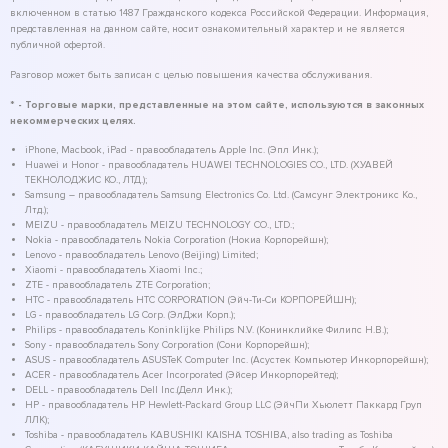
включенном в статью 1487 Гражданского кодекса Российской Федерации. Информация,
представленная на данном сайте, носит ознакомительный характер и не является
публичной офертой.
Разговор может быть записан с целью повышения качества обслуживания.
* - Торговые марки, представленные на этом сайте, используются в законных
некоммерческих целях.
iPhone, Macbook, iPad - правообладатель Apple Inc. (Эпл Инк.);
Huawei и Honor - правообладатель HUAWEI TECHNOLOGIES CO., LTD. (ХУАВЕЙ
ТЕКНОЛОДЖИС КО., ЛТД.);
Samsung – правообладатель Samsung Electronics Co. Ltd. (Самсунг Электроникс Ко.,
Лтд.);
MEIZU - правообладатель MEIZU TECHNOLOGY CO., LTD.;
Nokia - правообладатель Nokia Corporation (Нокиа Корпорейшн);
Lenovo - правообладатель Lenovo (Beijing) Limited;
Xiaomi - правообладатель Xiaomi Inc.;
ZTE - правообладатель ZTE Corporation;
HTC - правообладатель HTC CORPORATION (Эйч-Ти-Си КОРПОРЕЙШН);
LG - правообладатель LG Corp. (ЭлДжи Корп.);
Philips - правообладатель Koninklijke Philips N.V. (Конинклийке Филипс Н.В.);
Sony - правообладатель Sony Corporation (Сони Корпорейшн);
ASUS - правообладатель ASUSTeK Computer Inc. (Асустек Компьютер Инкорпорейшн);
ACER - правообладатель Acer Incorporated (Эйсер Инкорпорейтед);
DELL - правообладатель Dell Inc.(Делл Инк.);
HP - правообладатель HP Hewlett-Packard Group LLC (ЭйчПи Хьюлетт Паккард Груп
ЛЛК);
Toshiba - правообладатель KABUSHIKI KAISHA TOSHIBA, also trading as Toshiba