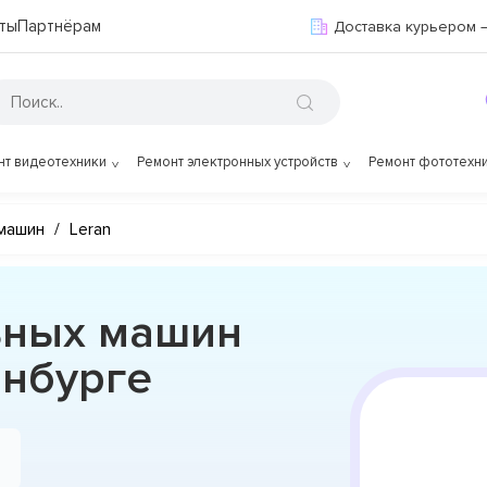
ты
Партнёрам
Доставка курьером 
нт видеотехники
Ремонт электронных устройств
Ремонт фототехн
машин
/
Leran
ьных машин
инбурге