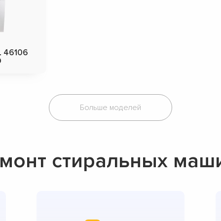
L 46106
D
Больше моделей
монт стиральных маши