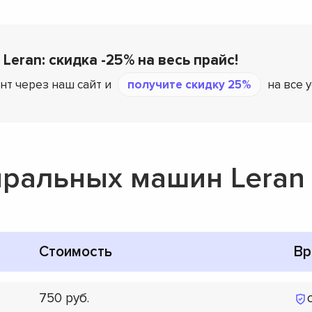
Leran: скидка -25% на весь прайс!
нт через наш сайт и
получите скидку 25%
на все 
иральных машин Leran
Стоимость
Вр
750