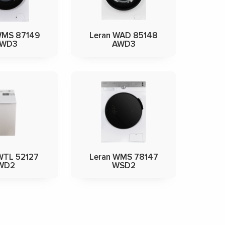
WMS 87149
Leran WAD 85148
WD3
AWD3
WTL 52127
Leran WMS 78147
WD2
WSD2