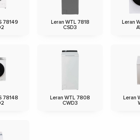
S 78149
Leran WTL 7818
Leran 
D2
CSD3
A
S 78148
Leran WTL 7808
Leran 
D2
CWD3