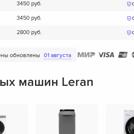
3450
3450
2800
ены обновлены
01 августа
ых машин Leran