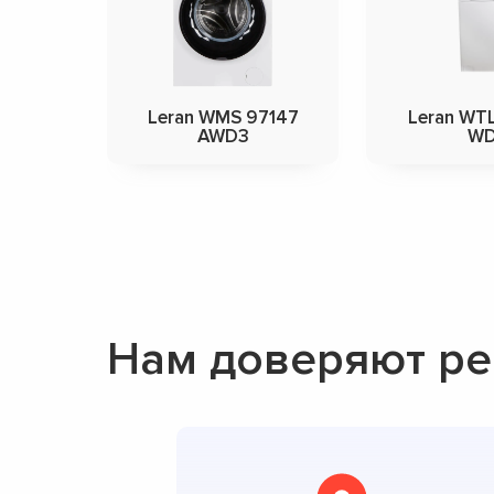
Leran WMS 97147
Leran WT
AWD3
W
Нам доверяют ре