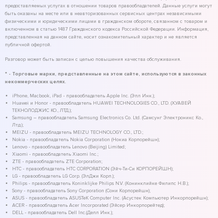
предоставляемых услугах в отношении товаров правообладателей. Данные услуги могут
быть оказаны на месте или в неавторизованных сервисных центрах независимыми
физическими и юридическими лицами в гражданском обороте, связанном с товаром и
включенном в статью 1487 Гражданского кодекса Российской Федерации. Информация,
представленная на данном сайте, носит ознакомительный характер и не является
публичной офертой.
Разговор может быть записан с целью повышения качества обслуживания.
* - Торговые марки, представленные на этом сайте, используются в законных
некоммерческих целях.
iPhone, Macbook, iPad - правообладатель Apple Inc. (Эпл Инк.);
Huawei и Honor - правообладатель HUAWEI TECHNOLOGIES CO., LTD. (ХУАВЕЙ
ТЕКНОЛОДЖИС КО., ЛТД.);
Samsung – правообладатель Samsung Electronics Co. Ltd. (Самсунг Электроникс Ко.,
Лтд.);
MEIZU - правообладатель MEIZU TECHNOLOGY CO., LTD.;
Nokia - правообладатель Nokia Corporation (Нокиа Корпорейшн);
Lenovo - правообладатель Lenovo (Beijing) Limited;
Xiaomi - правообладатель Xiaomi Inc.;
ZTE - правообладатель ZTE Corporation;
HTC - правообладатель HTC CORPORATION (Эйч-Ти-Си КОРПОРЕЙШН);
LG - правообладатель LG Corp. (ЭлДжи Корп.);
Philips - правообладатель Koninklijke Philips N.V. (Конинклийке Филипс Н.В.);
Sony - правообладатель Sony Corporation (Сони Корпорейшн);
ASUS - правообладатель ASUSTeK Computer Inc. (Асустек Компьютер Инкорпорейшн);
ACER - правообладатель Acer Incorporated (Эйсер Инкорпорейтед);
DELL - правообладатель Dell Inc.(Делл Инк.);