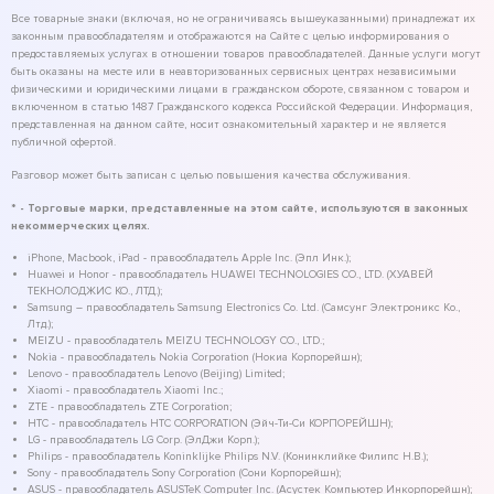
Все товарные знаки (включая, но не ограничиваясь вышеуказанными) принадлежат их
законным правообладателям и отображаются на Сайте с целью информирования о
предоставляемых услугах в отношении товаров правообладателей. Данные услуги могут
быть оказаны на месте или в неавторизованных сервисных центрах независимыми
физическими и юридическими лицами в гражданском обороте, связанном с товаром и
включенном в статью 1487 Гражданского кодекса Российской Федерации. Информация,
представленная на данном сайте, носит ознакомительный характер и не является
публичной офертой.
Разговор может быть записан с целью повышения качества обслуживания.
* - Торговые марки, представленные на этом сайте, используются в законных
некоммерческих целях.
iPhone, Macbook, iPad - правообладатель Apple Inc. (Эпл Инк.);
Huawei и Honor - правообладатель HUAWEI TECHNOLOGIES CO., LTD. (ХУАВЕЙ
ТЕКНОЛОДЖИС КО., ЛТД.);
Samsung – правообладатель Samsung Electronics Co. Ltd. (Самсунг Электроникс Ко.,
Лтд.);
MEIZU - правообладатель MEIZU TECHNOLOGY CO., LTD.;
Nokia - правообладатель Nokia Corporation (Нокиа Корпорейшн);
Lenovo - правообладатель Lenovo (Beijing) Limited;
Xiaomi - правообладатель Xiaomi Inc.;
ZTE - правообладатель ZTE Corporation;
HTC - правообладатель HTC CORPORATION (Эйч-Ти-Си КОРПОРЕЙШН);
LG - правообладатель LG Corp. (ЭлДжи Корп.);
Philips - правообладатель Koninklijke Philips N.V. (Конинклийке Филипс Н.В.);
Sony - правообладатель Sony Corporation (Сони Корпорейшн);
ASUS - правообладатель ASUSTeK Computer Inc. (Асустек Компьютер Инкорпорейшн);