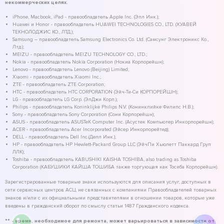
некоммерческих целях.
iPhone, Macbook, iPad - правообладатель Apple Inc. (Эпл Инк.);
Huawei и Honor - правообладатель HUAWEI TECHNOLOGIES CO., LTD. (ХУАВЕЙ
ТЕКНОЛОДЖИС КО., ЛТД.);
Samsung – правообладатель Samsung Electronics Co. Ltd. (Самсунг Электроникс Ко.,
Лтд.);
MEIZU - правообладатель MEIZU TECHNOLOGY CO., LTD.;
Nokia - правообладатель Nokia Corporation (Нокиа Корпорейшн);
Lenovo - правообладатель Lenovo (Beijing) Limited;
Xiaomi - правообладатель Xiaomi Inc.;
ZTE - правообладатель ZTE Corporation;
HTC - правообладатель HTC CORPORATION (Эйч-Ти-Си КОРПОРЕЙШН);
LG - правообладатель LG Corp. (ЭлДжи Корп.);
Philips - правообладатель Koninklijke Philips N.V. (Конинклийке Филипс Н.В.);
Sony - правообладатель Sony Corporation (Сони Корпорейшн);
ASUS - правообладатель ASUSTeK Computer Inc. (Асустек Компьютер Инкорпорейшн);
ACER - правообладатель Acer Incorporated (Эйсер Инкорпорейтед);
DELL - правообладатель Dell Inc.(Делл Инк.);
HP - правообладатель HP Hewlett-Packard Group LLC (ЭйчПи Хьюлетт Паккард Груп
ЛЛК);
Toshiba - правообладатель KABUSHIKI KAISHA TOSHIBA, also trading as Toshiba
Corporation (КАБУШИКИ КАЙША ТОШИБА также торгующая как Тосиба Корпорейшн).
Зарегистрированные товарные знаки используются для описания услуг, доступных в
сети сервисных центров АСЦ, не связанных с компаниями Правообладателей товарных
знаков и/или с их официальными представителями в отношении товаров, которые уже
введены в гражданский оборот по смыслу статьи 1487 Гражданского кодекса.
** - время, необходимое для ремонта, может варьироваться в зависимости от