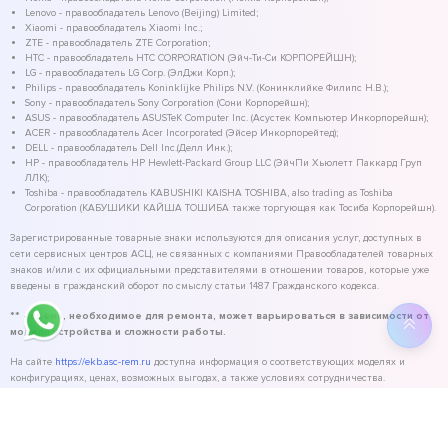
Lenovo - правообладатель Lenovo (Beijing) Limited;
Xiaomi - правообладатель Xiaomi Inc.;
ZTE - правообладатель ZTE Corporation;
HTC - правообладатель HTC CORPORATION (Эйч-Ти-Си КОРПОРЕЙШН);
LG - правообладатель LG Corp. (ЭлДжи Корп.);
Philips - правообладатель Koninklijke Philips N.V. (Конинклийке Филипс Н.В.);
Sony - правообладатель Sony Corporation (Сони Корпорейшн);
ASUS - правообладатель ASUSTeK Computer Inc. (Асустек Компьютер Инкорпорейшн);
ACER - правообладатель Acer Incorporated (Эйсер Инкорпорейтед);
DELL - правообладатель Dell Inc.(Делл Инк.);
HP - правообладатель HP Hewlett-Packard Group LLC (ЭйчПи Хьюлетт Паккард Груп
ЛЛК);
Toshiba - правообладатель KABUSHIKI KAISHA TOSHIBA, also trading as Toshiba
Corporation (КАБУШИКИ КАЙША ТОШИБА также торгующая как Тосиба Корпорейшн).
Зарегистрированные товарные знаки используются для описания услуг, доступных в
сети сервисных центров АСЦ, не связанных с компаниями Правообладателей товарных
знаков и/или с их официальными представителями в отношении товаров, которые уже
введены в гражданский оборот по смыслу статьи 1487 Гражданского кодекса.
** - время, необходимое для ремонта, может варьироваться в зависимости от
модели устройства и сложности работы.
На сайте
https://ekb.asc-rem.ru
доступна информация о соответствующих моделях и
конфигурациях, ценах, возможных выгодах, а также условиях сотрудничества.
©
2026
ASC Service - сервисный центр