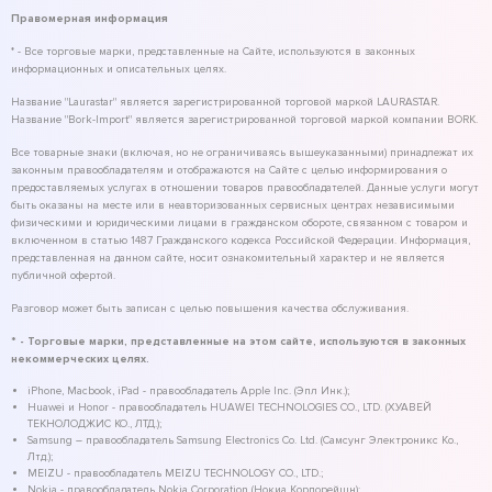
Правомерная информация
* - Все торговые марки, представленные на Сайте, используются в законных
информационных и описательных целях.
Название "Laurastar" является зарегистрированной торговой маркой LAURASTAR.
Название "Bork-Import" является зарегистрированной торговой маркой компании BORK.
Все товарные знаки (включая, но не ограничиваясь вышеуказанными) принадлежат их
законным правообладателям и отображаются на Сайте с целью информирования о
предоставляемых услугах в отношении товаров правообладателей. Данные услуги могут
быть оказаны на месте или в неавторизованных сервисных центрах независимыми
физическими и юридическими лицами в гражданском обороте, связанном с товаром и
включенном в статью 1487 Гражданского кодекса Российской Федерации. Информация,
представленная на данном сайте, носит ознакомительный характер и не является
публичной офертой.
Разговор может быть записан с целью повышения качества обслуживания.
* - Торговые марки, представленные на этом сайте, используются в законных
некоммерческих целях.
iPhone, Macbook, iPad - правообладатель Apple Inc. (Эпл Инк.);
Huawei и Honor - правообладатель HUAWEI TECHNOLOGIES CO., LTD. (ХУАВЕЙ
ТЕКНОЛОДЖИС КО., ЛТД.);
Samsung – правообладатель Samsung Electronics Co. Ltd. (Самсунг Электроникс Ко.,
Лтд.);
MEIZU - правообладатель MEIZU TECHNOLOGY CO., LTD.;
Nokia - правообладатель Nokia Corporation (Нокиа Корпорейшн);