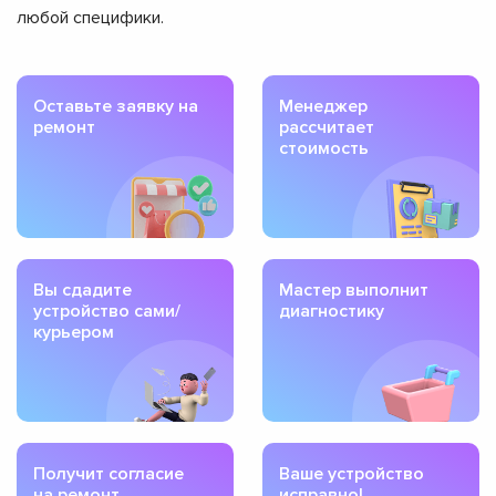
любой специфики.
Оставьте заявку на
Менеджер
ремонт
рассчитает
стоимость
Вы сдадите
Мастер выполнит
устройство сами/
диагностику
курьером
Получит согласие
Ваше устройство
на ремонт
исправно!