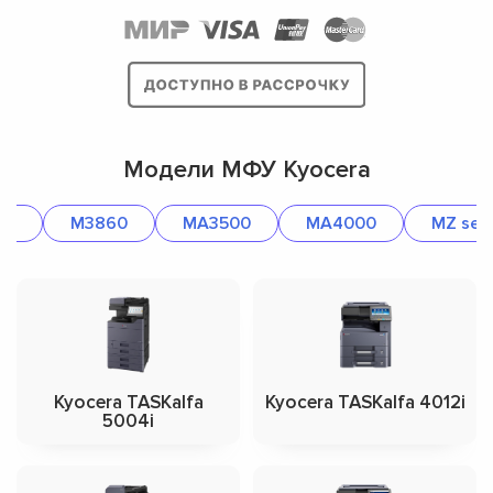
Модели МФУ Kyocera
45
M3860
MA3500
MA4000
MZ seri
Kyocera TASKalfa
Kyocera TASKalfa 4012i
5004i