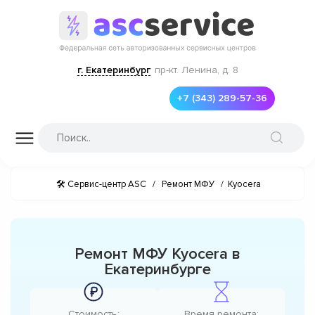
г. Екатеринбург
пр-кт. Ленина, д. 8
+7 (343) 289-57-36
🛠 Сервис-центр ASC
/
Ремонт МФУ
/
Kyocera
Ремонт МФУ Kyocera в
Екатеринбурге
Стоимость:
Время ремонта: