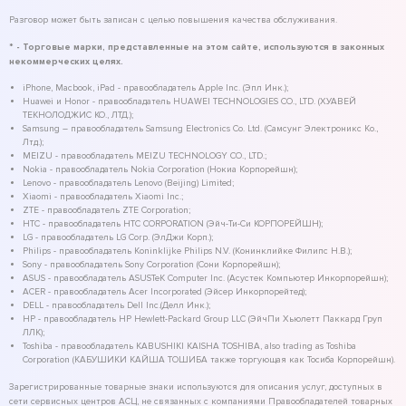
Разговор может быть записан с целью повышения качества обслуживания.
* - Торговые марки, представленные на этом сайте, используются в законных
некоммерческих целях.
iPhone, Macbook, iPad - правообладатель Apple Inc. (Эпл Инк.);
Huawei и Honor - правообладатель HUAWEI TECHNOLOGIES CO., LTD. (ХУАВЕЙ
ТЕКНОЛОДЖИС КО., ЛТД.);
Samsung – правообладатель Samsung Electronics Co. Ltd. (Самсунг Электроникс Ко.,
Лтд.);
MEIZU - правообладатель MEIZU TECHNOLOGY CO., LTD.;
Nokia - правообладатель Nokia Corporation (Нокиа Корпорейшн);
Lenovo - правообладатель Lenovo (Beijing) Limited;
Xiaomi - правообладатель Xiaomi Inc.;
ZTE - правообладатель ZTE Corporation;
HTC - правообладатель HTC CORPORATION (Эйч-Ти-Си КОРПОРЕЙШН);
LG - правообладатель LG Corp. (ЭлДжи Корп.);
Philips - правообладатель Koninklijke Philips N.V. (Конинклийке Филипс Н.В.);
Sony - правообладатель Sony Corporation (Сони Корпорейшн);
ASUS - правообладатель ASUSTeK Computer Inc. (Асустек Компьютер Инкорпорейшн);
ACER - правообладатель Acer Incorporated (Эйсер Инкорпорейтед);
DELL - правообладатель Dell Inc.(Делл Инк.);
HP - правообладатель HP Hewlett-Packard Group LLC (ЭйчПи Хьюлетт Паккард Груп
ЛЛК);
Toshiba - правообладатель KABUSHIKI KAISHA TOSHIBA, also trading as Toshiba
Corporation (КАБУШИКИ КАЙША ТОШИБА также торгующая как Тосиба Корпорейшн).
Зарегистрированные товарные знаки используются для описания услуг, доступных в
сети сервисных центров АСЦ, не связанных с компаниями Правообладателей товарных