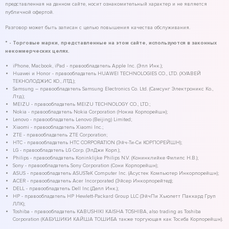
представленная на данном сайте, носит ознакомительный характер и не является
публичной офертой.
Разговор может быть записан с целью повышения качества обслуживания.
* - Торговые марки, представленные на этом сайте, используются в законных
некоммерческих целях.
iPhone, Macbook, iPad - правообладатель Apple Inc. (Эпл Инк.);
Huawei и Honor - правообладатель HUAWEI TECHNOLOGIES CO., LTD. (ХУАВЕЙ
ТЕКНОЛОДЖИС КО., ЛТД.);
Samsung – правообладатель Samsung Electronics Co. Ltd. (Самсунг Электроникс Ко.,
Лтд.);
MEIZU - правообладатель MEIZU TECHNOLOGY CO., LTD.;
Nokia - правообладатель Nokia Corporation (Нокиа Корпорейшн);
Lenovo - правообладатель Lenovo (Beijing) Limited;
Xiaomi - правообладатель Xiaomi Inc.;
ZTE - правообладатель ZTE Corporation;
HTC - правообладатель HTC CORPORATION (Эйч-Ти-Си КОРПОРЕЙШН);
LG - правообладатель LG Corp. (ЭлДжи Корп.);
Philips - правообладатель Koninklijke Philips N.V. (Конинклийке Филипс Н.В.);
Sony - правообладатель Sony Corporation (Сони Корпорейшн);
ASUS - правообладатель ASUSTeK Computer Inc. (Асустек Компьютер Инкорпорейшн);
ACER - правообладатель Acer Incorporated (Эйсер Инкорпорейтед);
DELL - правообладатель Dell Inc.(Делл Инк.);
HP - правообладатель HP Hewlett-Packard Group LLC (ЭйчПи Хьюлетт Паккард Груп
ЛЛК);
Toshiba - правообладатель KABUSHIKI KAISHA TOSHIBA, also trading as Toshiba
Corporation (КАБУШИКИ КАЙША ТОШИБА также торгующая как Тосиба Корпорейшн).