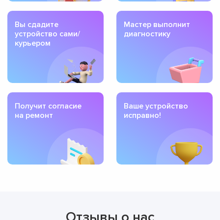
Вы сдадите
Мастер выполнит
устройство сами/
диагностику
курьером
Получит согласие
Ваше устройство
на ремонт
исправно!
Отзывы о нас