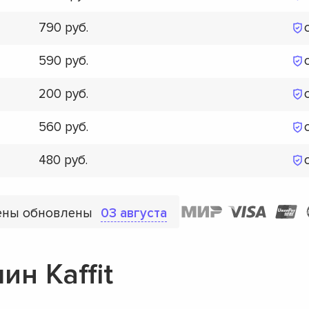
790
590
200
560
480
ены обновлены
03 августа
н Kaffit