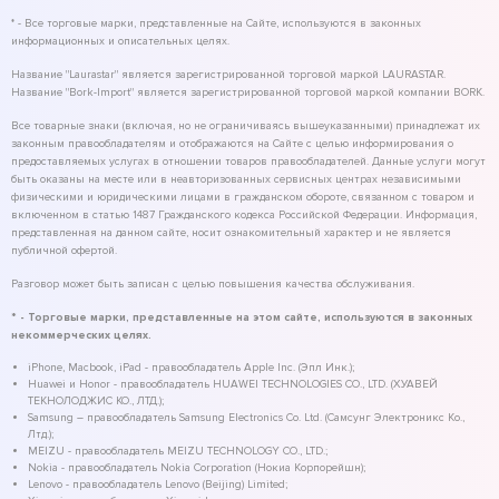
* - Все торговые марки, представленные на Сайте, используются в законных
информационных и описательных целях.
Название "Laurastar" является зарегистрированной торговой маркой LAURASTAR.
Название "Bork-Import" является зарегистрированной торговой маркой компании BORK.
Все товарные знаки (включая, но не ограничиваясь вышеуказанными) принадлежат их
законным правообладателям и отображаются на Сайте с целью информирования о
предоставляемых услугах в отношении товаров правообладателей. Данные услуги могут
быть оказаны на месте или в неавторизованных сервисных центрах независимыми
физическими и юридическими лицами в гражданском обороте, связанном с товаром и
включенном в статью 1487 Гражданского кодекса Российской Федерации. Информация,
представленная на данном сайте, носит ознакомительный характер и не является
публичной офертой.
Разговор может быть записан с целью повышения качества обслуживания.
* - Торговые марки, представленные на этом сайте, используются в законных
некоммерческих целях.
iPhone, Macbook, iPad - правообладатель Apple Inc. (Эпл Инк.);
Huawei и Honor - правообладатель HUAWEI TECHNOLOGIES CO., LTD. (ХУАВЕЙ
ТЕКНОЛОДЖИС КО., ЛТД.);
Samsung – правообладатель Samsung Electronics Co. Ltd. (Самсунг Электроникс Ко.,
Лтд.);
MEIZU - правообладатель MEIZU TECHNOLOGY CO., LTD.;
Nokia - правообладатель Nokia Corporation (Нокиа Корпорейшн);
Lenovo - правообладатель Lenovo (Beijing) Limited;