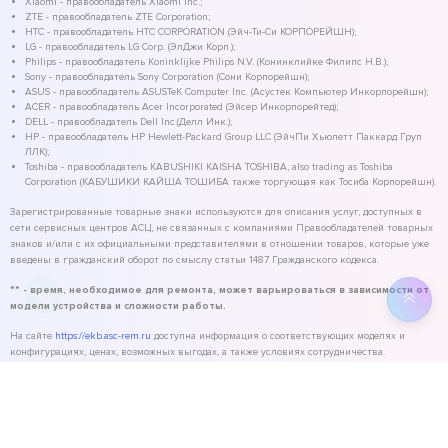
Xiaomi - правообладатель Xiaomi Inc.;
ZTE - правообладатель ZTE Corporation;
HTC - правообладатель HTC CORPORATION (Эйч-Ти-Си КОРПОРЕЙШН);
LG - правообладатель LG Corp. (ЭлДжи Корп.);
Philips - правообладатель Koninklijke Philips N.V. (Конинклийке Филипс Н.В.);
Sony - правообладатель Sony Corporation (Сони Корпорейшн);
ASUS - правообладатель ASUSTeK Computer Inc. (Асустек Компьютер Инкорпорейшн);
ACER - правообладатель Acer Incorporated (Эйсер Инкорпорейтед);
DELL - правообладатель Dell Inc.(Делл Инк.);
HP - правообладатель HP Hewlett-Packard Group LLC (ЭйчПи Хьюлетт Паккард Груп
ЛЛК);
Toshiba - правообладатель KABUSHIKI KAISHA TOSHIBA, also trading as Toshiba
Corporation (КАБУШИКИ КАЙША ТОШИБА также торгующая как Тосиба Корпорейшн).
Зарегистрированные товарные знаки используются для описания услуг, доступных в
сети сервисных центров АСЦ, не связанных с компаниями Правообладателей товарных
знаков и/или с их официальными представителями в отношении товаров, которые уже
введены в гражданский оборот по смыслу статьи 1487 Гражданского кодекса.
** - время, необходимое для ремонта, может варьироваться в зависимости от
модели устройства и сложности работы.
На сайте
https://ekb.asc-rem.ru
доступна информация о соответствующих моделях и
конфигурациях, ценах, возможных выгодах, а также условиях сотрудничества.
©
2026
ASC Service - сервисный центр