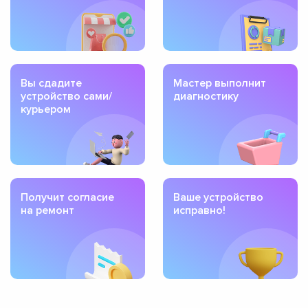
Вы сдадите
Мастер выполнит
устройство сами/
диагностику
курьером
Получит согласие
Ваше устройство
на ремонт
исправно!