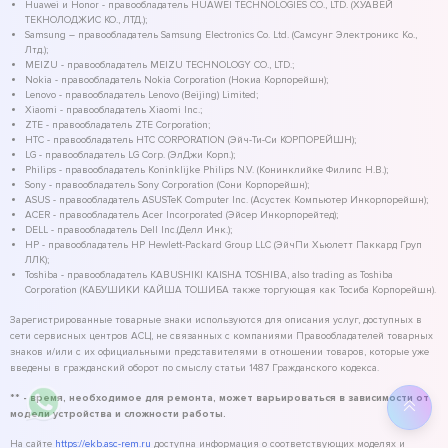
Huawei и Honor - правообладатель HUAWEI TECHNOLOGIES CO., LTD. (ХУАВЕЙ
ТЕКНОЛОДЖИС КО., ЛТД.);
Samsung – правообладатель Samsung Electronics Co. Ltd. (Самсунг Электроникс Ко.,
Лтд.);
MEIZU - правообладатель MEIZU TECHNOLOGY CO., LTD.;
Nokia - правообладатель Nokia Corporation (Нокиа Корпорейшн);
Lenovo - правообладатель Lenovo (Beijing) Limited;
Xiaomi - правообладатель Xiaomi Inc.;
ZTE - правообладатель ZTE Corporation;
HTC - правообладатель HTC CORPORATION (Эйч-Ти-Си КОРПОРЕЙШН);
LG - правообладатель LG Corp. (ЭлДжи Корп.);
Philips - правообладатель Koninklijke Philips N.V. (Конинклийке Филипс Н.В.);
Sony - правообладатель Sony Corporation (Сони Корпорейшн);
ASUS - правообладатель ASUSTeK Computer Inc. (Асустек Компьютер Инкорпорейшн);
ACER - правообладатель Acer Incorporated (Эйсер Инкорпорейтед);
DELL - правообладатель Dell Inc.(Делл Инк.);
HP - правообладатель HP Hewlett-Packard Group LLC (ЭйчПи Хьюлетт Паккард Груп
ЛЛК);
Toshiba - правообладатель KABUSHIKI KAISHA TOSHIBA, also trading as Toshiba
Corporation (КАБУШИКИ КАЙША ТОШИБА также торгующая как Тосиба Корпорейшн).
Зарегистрированные товарные знаки используются для описания услуг, доступных в
сети сервисных центров АСЦ, не связанных с компаниями Правообладателей товарных
знаков и/или с их официальными представителями в отношении товаров, которые уже
введены в гражданский оборот по смыслу статьи 1487 Гражданского кодекса.
** - время, необходимое для ремонта, может варьироваться в зависимости от
модели устройства и сложности работы.
На сайте
https://ekb.asc-rem.ru
доступна информация о соответствующих моделях и