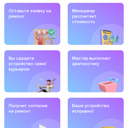
Оставьте заявку на
Менеджер
ремонт
рассчитает
стоимость
Вы сдадите
Мастер выполнит
устройство сами/
диагностику
курьером
Получит согласие
Ваше устройство
на ремонт
исправно!