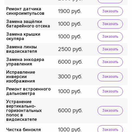
Ремонт датчика
1900
Заказать
синхроимпульсов
Замена защёлки
1000
Заказать
батарейного отсека
Замена крышки
1000
Заказать
окуляра
Замена линзы
2500
Заказать
видоискателя
Замена энкодера
6000
Заказать
управления
Исправление
3000
инверсии
Заказать
изображения
Ремонт встроенного
1000
Заказать
дальнометра
Устранение
вертикально-
6000
горизонтальных
Заказать
полос в
видоискателе
1000
Чистка бинокля
Заказать