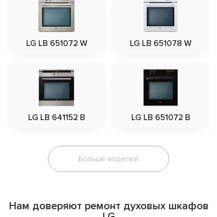
LG LB 651072 W
LG LB 651078 W
LG LB 641152 B
LG LB 651072 B
Больше моделей
Нам доверяют ремонт духовых шкафов
LG