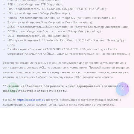
ZTE - правообладатель ZTE Corporation;
HTC - правообладатель HTC CORPORATION (Эйч-Ти-Си КОРПОРЕЙШН);
LG - правообладатель LG Corp. (ЭлДжи Корп.);
Philips - правообладатель Koninklijke Philips N.V. (Конинклийке Филипс Н.В.);
Sony - правообладатель Sony Corporation (Сони Корпорейшн);
ASUS - правообладатель ASUSTeK Computer Inc. (Асустек Компьютер Инкорпорейшн);
ACER - правообладатель Acer Incorporated (Эйсер Инкорпорейтед);
DELL - правообладатель Dell Inc.(Делл Инк.);
HP - правообладатель HP Hewlett-Packard Group LLC (ЭйчПи Хьюлетт Паккард Груп
ЛЛК);
Toshiba - правообладатель KABUSHIKI KAISHA TOSHIBA, also trading as Toshiba
Corporation (КАБУШИКИ КАЙША ТОШИБА также торгующая как Тосиба Корпорейшн).
Зарегистрированные товарные знаки используются для описания услуг, доступных в
сети сервисных центров АСЦ, не связанных с компаниями Правообладателей товарных
знаков и/или с их официальными представителями в отношении товаров, которые уже
введены в гражданский оборот по смыслу статьи 1487 Гражданского кодекса.
** - время, необходимое для ремонта, может варьироваться в зависимости от
модели устройства и сложности работы.
На сайте
https://ekb.asc-rem.ru
доступна информация о соответствующих моделях и
конфигурациях, ценах, возможных выгодах, а также условиях сотрудничества.
©
2026
ASC Service - сервисный центр