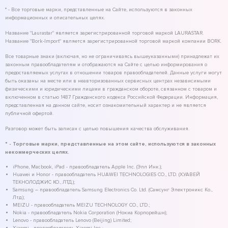
* - Все торговые марки, представленные на Сайте, используются в законных
информационных и описательных целях.
Название "Laurastar" является зарегистрированной торговой маркой LAURASTAR.
Название "Bork-Import" является зарегистрированной торговой маркой компании BORK.
Все товарные знаки (включая, но не ограничиваясь вышеуказанными) принадлежат их
законным правообладателям и отображаются на Сайте с целью информирования о
предоставляемых услугах в отношении товаров правообладателей. Данные услуги могут
быть оказаны на месте или в неавторизованных сервисных центрах независимыми
физическими и юридическими лицами в гражданском обороте, связанном с товаром и
включенном в статью 1487 Гражданского кодекса Российской Федерации. Информация,
представленная на данном сайте, носит ознакомительный характер и не является
публичной офертой.
Разговор может быть записан с целью повышения качества обслуживания.
* - Торговые марки, представленные на этом сайте, используются в законных
некоммерческих целях.
iPhone, Macbook, iPad - правообладатель Apple Inc. (Эпл Инк.);
Huawei и Honor - правообладатель HUAWEI TECHNOLOGIES CO., LTD. (ХУАВЕЙ
ТЕКНОЛОДЖИС КО., ЛТД.);
Samsung – правообладатель Samsung Electronics Co. Ltd. (Самсунг Электроникс Ко.,
Лтд.);
MEIZU - правообладатель MEIZU TECHNOLOGY CO., LTD.;
Nokia - правообладатель Nokia Corporation (Нокиа Корпорейшн);
Lenovo - правообладатель Lenovo (Beijing) Limited;
Xiaomi - правообладатель Xiaomi Inc.;