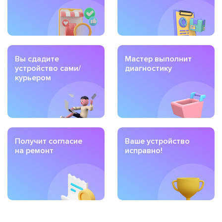
Вы сдадите
Мастер выполнит
устройство сами/
диагностику
курьером
Получит согласие
Ваше устройство
на ремонт
исправно!