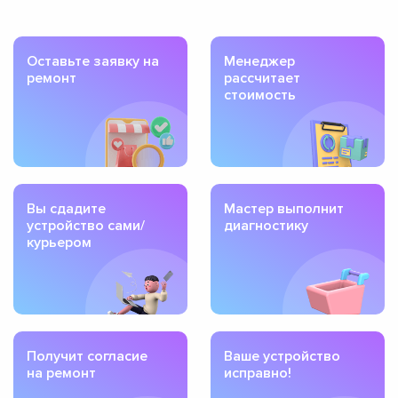
Оставьте заявку на
Менеджер
ремонт
рассчитает
стоимость
Вы сдадите
Мастер выполнит
устройство сами/
диагностику
курьером
Получит согласие
Ваше устройство
на ремонт
исправно!