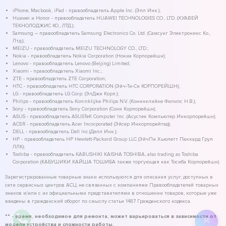
iPhone, Macbook, iPad - правообладатель Apple Inc. (Эпл Инк.);
Huawei и Honor - правообладатель HUAWEI TECHNOLOGIES CO., LTD. (ХУАВЕЙ
ТЕКНОЛОДЖИС КО., ЛТД.);
Samsung – правообладатель Samsung Electronics Co. Ltd. (Самсунг Электроникс Ко.,
Лтд.);
MEIZU - правообладатель MEIZU TECHNOLOGY CO., LTD.;
Nokia - правообладатель Nokia Corporation (Нокиа Корпорейшн);
Lenovo - правообладатель Lenovo (Beijing) Limited;
Xiaomi - правообладатель Xiaomi Inc.;
ZTE - правообладатель ZTE Corporation;
HTC - правообладатель HTC CORPORATION (Эйч-Ти-Си КОРПОРЕЙШН);
LG - правообладатель LG Corp. (ЭлДжи Корп.);
Philips - правообладатель Koninklijke Philips N.V. (Конинклийке Филипс Н.В.);
Sony - правообладатель Sony Corporation (Сони Корпорейшн);
ASUS - правообладатель ASUSTeK Computer Inc. (Асустек Компьютер Инкорпорейшн);
ACER - правообладатель Acer Incorporated (Эйсер Инкорпорейтед);
DELL - правообладатель Dell Inc.(Делл Инк.);
HP - правообладатель HP Hewlett-Packard Group LLC (ЭйчПи Хьюлетт Паккард Груп
ЛЛК);
Toshiba - правообладатель KABUSHIKI KAISHA TOSHIBA, also trading as Toshiba
Corporation (КАБУШИКИ КАЙША ТОШИБА также торгующая как Тосиба Корпорейшн).
Зарегистрированные товарные знаки используются для описания услуг, доступных в
сети сервисных центров АСЦ, не связанных с компаниями Правообладателей товарных
знаков и/или с их официальными представителями в отношении товаров, которые уже
введены в гражданский оборот по смыслу статьи 1487 Гражданского кодекса.
** - время, необходимое для ремонта, может варьироваться в зависимости от
модели устройства и сложности работы.