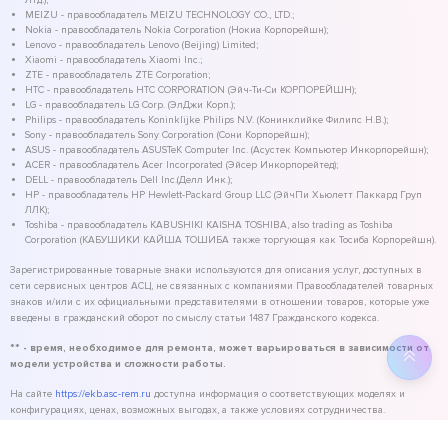
MEIZU - правообладатель MEIZU TECHNOLOGY CO., LTD.;
Nokia - правообладатель Nokia Corporation (Нокиа Корпорейшн);
Lenovo - правообладатель Lenovo (Beijing) Limited;
Xiaomi - правообладатель Xiaomi Inc.;
ZTE - правообладатель ZTE Corporation;
HTC - правообладатель HTC CORPORATION (Эйч-Ти-Си КОРПОРЕЙШН);
LG - правообладатель LG Corp. (ЭлДжи Корп.);
Philips - правообладатель Koninklijke Philips N.V. (Конинклийке Филипс Н.В.);
Sony - правообладатель Sony Corporation (Сони Корпорейшн);
ASUS - правообладатель ASUSTeK Computer Inc. (Асустек Компьютер Инкорпорейшн);
ACER - правообладатель Acer Incorporated (Эйсер Инкорпорейтед);
DELL - правообладатель Dell Inc.(Делл Инк.);
HP - правообладатель HP Hewlett-Packard Group LLC (ЭйчПи Хьюлетт Паккард Груп
ЛЛК);
Toshiba - правообладатель KABUSHIKI KAISHA TOSHIBA, also trading as Toshiba
Corporation (КАБУШИКИ КАЙША ТОШИБА также торгующая как Тосиба Корпорейшн).
Зарегистрированные товарные знаки используются для описания услуг, доступных в
сети сервисных центров АСЦ, не связанных с компаниями Правообладателей товарных
знаков и/или с их официальными представителями в отношении товаров, которые уже
введены в гражданский оборот по смыслу статьи 1487 Гражданского кодекса.
** - время, необходимое для ремонта, может варьироваться в зависимости от
модели устройства и сложности работы.
На сайте
https://ekb.asc-rem.ru
доступна информация о соответствующих моделях и
конфигурациях, ценах, возможных выгодах, а также условиях сотрудничества.