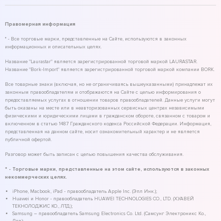
Правомерная информация
* - Все торговые марки, представленные на Сайте, используются в законных
информационных и описательных целях.
Название "Laurastar" является зарегистрированной торговой маркой LAURASTAR.
Название "Bork-Import" является зарегистрированной торговой маркой компании BORK.
Все товарные знаки (включая, но не ограничиваясь вышеуказанными) принадлежат их
законным правообладателям и отображаются на Сайте с целью информирования о
предоставляемых услугах в отношении товаров правообладателей. Данные услуги могут
быть оказаны на месте или в неавторизованных сервисных центрах независимыми
физическими и юридическими лицами в гражданском обороте, связанном с товаром и
включенном в статью 1487 Гражданского кодекса Российской Федерации. Информация,
представленная на данном сайте, носит ознакомительный характер и не является
публичной офертой.
Разговор может быть записан с целью повышения качества обслуживания.
* - Торговые марки, представленные на этом сайте, используются в законных
некоммерческих целях.
iPhone, Macbook, iPad - правообладатель Apple Inc. (Эпл Инк.);
Huawei и Honor - правообладатель HUAWEI TECHNOLOGIES CO., LTD. (ХУАВЕЙ
ТЕКНОЛОДЖИС КО., ЛТД.);
Samsung – правообладатель Samsung Electronics Co. Ltd. (Самсунг Электроникс Ко.,
Лтд.);