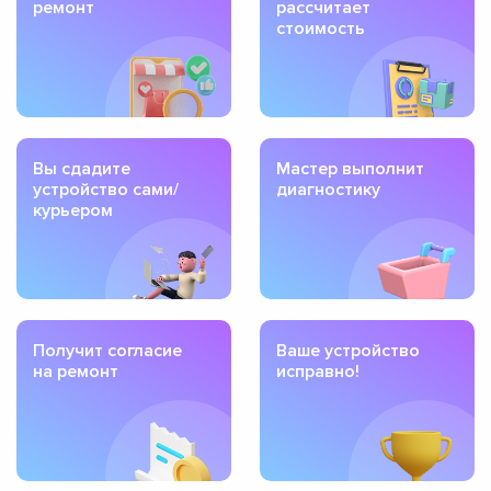
ремонт
рассчитает
стоимость
Вы сдадите
Мастер выполнит
устройство сами/
диагностику
курьером
Получит согласие
Ваше устройство
на ремонт
исправно!