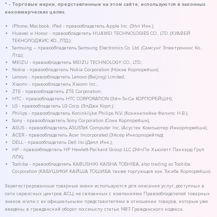
* - Торговые марки, представленные на этом сайте, используются в законных
некоммерческих целях.
iPhone, Macbook, iPad - правообладатель Apple Inc. (Эпл Инк.);
Huawei и Honor - правообладатель HUAWEI TECHNOLOGIES CO., LTD. (ХУАВЕЙ
ТЕКНОЛОДЖИС КО., ЛТД.);
Samsung – правообладатель Samsung Electronics Co. Ltd. (Самсунг Электроникс Ко.,
Лтд.);
MEIZU - правообладатель MEIZU TECHNOLOGY CO., LTD.;
Nokia - правообладатель Nokia Corporation (Нокиа Корпорейшн);
Lenovo - правообладатель Lenovo (Beijing) Limited;
Xiaomi - правообладатель Xiaomi Inc.;
ZTE - правообладатель ZTE Corporation;
HTC - правообладатель HTC CORPORATION (Эйч-Ти-Си КОРПОРЕЙШН);
LG - правообладатель LG Corp. (ЭлДжи Корп.);
Philips - правообладатель Koninklijke Philips N.V. (Конинклийке Филипс Н.В.);
Sony - правообладатель Sony Corporation (Сони Корпорейшн);
ASUS - правообладатель ASUSTeK Computer Inc. (Асустек Компьютер Инкорпорейшн);
ACER - правообладатель Acer Incorporated (Эйсер Инкорпорейтед);
DELL - правообладатель Dell Inc.(Делл Инк.);
HP - правообладатель HP Hewlett-Packard Group LLC (ЭйчПи Хьюлетт Паккард Груп
ЛЛК);
Toshiba - правообладатель KABUSHIKI KAISHA TOSHIBA, also trading as Toshiba
Corporation (КАБУШИКИ КАЙША ТОШИБА также торгующая как Тосиба Корпорейшн).
Зарегистрированные товарные знаки используются для описания услуг, доступных в
сети сервисных центров АСЦ, не связанных с компаниями Правообладателей товарных
знаков и/или с их официальными представителями в отношении товаров, которые уже
введены в гражданский оборот по смыслу статьи 1487 Гражданского кодекса.