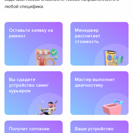
любой специфики.
Оставьте заявку на
Менеджер
ремонт
рассчитает
стоимость
Вы сдадите
Мастер выполнит
устройство сами/
диагностику
курьером
Получит согласие
Ваше устройство