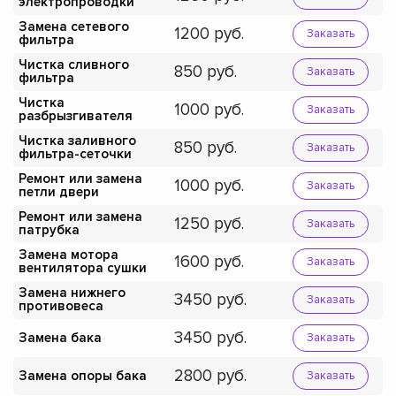
электропроводки
Замена сетевого
1200
Заказать
фильтра
Чистка сливного
850
Заказать
фильтра
Чистка
1000
Заказать
разбрызгивателя
Чистка заливного
850
Заказать
фильтра-сеточки
Ремонт или замена
1000
Заказать
петли двери
Ремонт или замена
1250
Заказать
патрубка
Замена мотора
1600
Заказать
вентилятора сушки
Замена нижнего
3450
Заказать
противовеса
3450
Замена бака
Заказать
2800
Замена опоры бака
Заказать