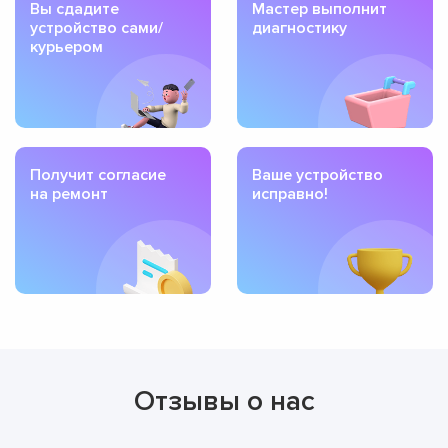
Вы сдадите
Мастер выполнит
устройство сами/
диагностику
курьером
Получит согласие
Ваше устройство
на ремонт
исправно!
Отзывы о нас