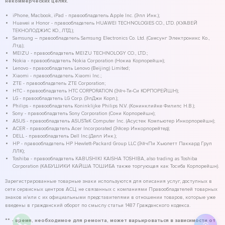
некоммерческих целях.
iPhone, Macbook, iPad - правообладатель Apple Inc. (Эпл Инк.);
Huawei и Honor - правообладатель HUAWEI TECHNOLOGIES CO., LTD. (ХУАВЕЙ
ТЕКНОЛОДЖИС КО., ЛТД.);
Samsung – правообладатель Samsung Electronics Co. Ltd. (Самсунг Электроникс Ко.,
Лтд.);
MEIZU - правообладатель MEIZU TECHNOLOGY CO., LTD.;
Nokia - правообладатель Nokia Corporation (Нокиа Корпорейшн);
Lenovo - правообладатель Lenovo (Beijing) Limited;
Xiaomi - правообладатель Xiaomi Inc.;
ZTE - правообладатель ZTE Corporation;
HTC - правообладатель HTC CORPORATION (Эйч-Ти-Си КОРПОРЕЙШН);
LG - правообладатель LG Corp. (ЭлДжи Корп.);
Philips - правообладатель Koninklijke Philips N.V. (Конинклийке Филипс Н.В.);
Sony - правообладатель Sony Corporation (Сони Корпорейшн);
ASUS - правообладатель ASUSTeK Computer Inc. (Асустек Компьютер Инкорпорейшн);
ACER - правообладатель Acer Incorporated (Эйсер Инкорпорейтед);
DELL - правообладатель Dell Inc.(Делл Инк.);
HP - правообладатель HP Hewlett-Packard Group LLC (ЭйчПи Хьюлетт Паккард Груп
ЛЛК);
Toshiba - правообладатель KABUSHIKI KAISHA TOSHIBA, also trading as Toshiba
Corporation (КАБУШИКИ КАЙША ТОШИБА также торгующая как Тосиба Корпорейшн).
Зарегистрированные товарные знаки используются для описания услуг, доступных в
сети сервисных центров АСЦ, не связанных с компаниями Правообладателей товарных
знаков и/или с их официальными представителями в отношении товаров, которые уже
введены в гражданский оборот по смыслу статьи 1487 Гражданского кодекса.
** - время, необходимое для ремонта, может варьироваться в зависимости от