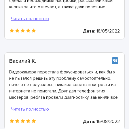
сделали необходимые настройки, рассказали какая
кнопка за что отвечает, а также дали полезные
рекомендации о том, как не допустить поломки такого
типа техники. Спасибо!
Дата:
18/05/2022
Василий К.
Видеокамера перестала фокусироваться и, как бы я
не пытался решить эту проблему самостоятельно,
ничего не получалось, никакие советы и хитрости из
интернета не помогали. Друг дал телефон этих
мастеров, ребята провели диагностику, заменили все
что необходимо, а потом заново перенастроили
камеру. Теперь она снимает еще более качественные
и яркие видео!
Дата:
16/08/2022