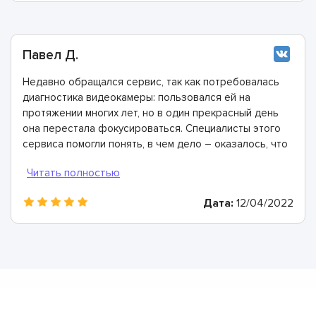
Павел Д.
Недавно обращался сервис, так как потребовалась
диагностика видеокамеры: пользовался ей на
протяжении многих лет, но в один прекрасный день
она перестала фокусироваться. Специалисты этого
сервиса помогли понять, в чем дело – оказалось, что
повредилась плата питания и произошло это из-за
того, что она выработала свой ресурс. Все заменили
за пару часов.
Дата:
12/04/2022