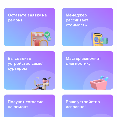
Оставьте заявку на
Менеджер
ремонт
рассчитает
стоимость
Вы сдадите
Мастер выполнит
устройство сами/
диагностику
курьером
Получит согласие
Ваше устройство
на ремонт
исправно!