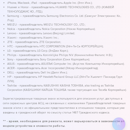
iPhone, Macbook, iPad - правообладатель Apple Inc. (Эпл Инк.);
Huawei и Honor - правообладатель HUAWEI TECHNOLOGIES CO., LTD. (ХУАВЕЙ
ТЕКНОЛОДЖИС КО., ЛТД.);
Samsung – правообладатель Samsung Electronics Co. Ltd. (Самсунг Электроникс Ко.,
Лтд.);
MEIZU - правообладатель MEIZU TECHNOLOGY CO., LTD.;
Nokia - правообладатель Nokia Corporation (Нокиа Корпорейшн);
Lenovo - правообладатель Lenovo (Beijing) Limited;
Xiaomi - правообладатель Xiaomi Inc.;
ZTE - правообладатель ZTE Corporation;
HTC - правообладатель HTC CORPORATION (Эйч-Ти-Си КОРПОРЕЙШН);
LG - правообладатель LG Corp. (ЭлДжи Корп.);
Philips - правообладатель Koninklijke Philips N.V. (Конинклийке Филипс Н.В.);
Sony - правообладатель Sony Corporation (Сони Корпорейшн);
ASUS - правообладатель ASUSTeK Computer Inc. (Асустек Компьютер Инкорпорейшн);
ACER - правообладатель Acer Incorporated (Эйсер Инкорпорейтед);
DELL - правообладатель Dell Inc.(Делл Инк.);
HP - правообладатель HP Hewlett-Packard Group LLC (ЭйчПи Хьюлетт Паккард Груп
ЛЛК);
Toshiba - правообладатель KABUSHIKI KAISHA TOSHIBA, also trading as Toshiba
Corporation (КАБУШИКИ КАЙША ТОШИБА также торгующая как Тосиба Корпорейшн).
Зарегистрированные товарные знаки используются для описания услуг, доступных в
сети сервисных центров АСЦ, не связанных с компаниями Правообладателей товарных
знаков и/или с их официальными представителями в отношении товаров, которые уже
введены в гражданский оборот по смыслу статьи 1487 Гражданского кодекса.
** - время, необходимое для ремонта, может варьироваться в зависимости от
модели устройства и сложности работы.