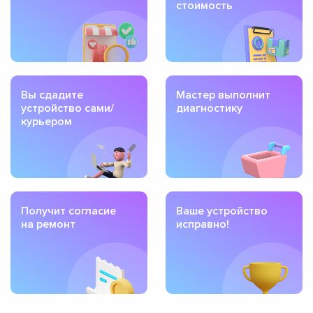
стоимость
Вы сдадите
Мастер выполнит
устройство сами/
диагностику
курьером
Получит согласие
Ваше устройство
на ремонт
исправно!