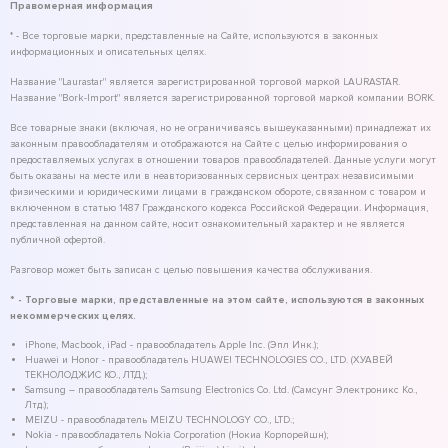
Правомерная информация
* - Все торговые марки, представленные на Сайте, используются в законных
информационных и описательных целях.
Название "Laurastar" является зарегистрированной торговой маркой LAURASTAR.
Название "Bork-Import" является зарегистрированной торговой маркой компании BORK.
Все товарные знаки (включая, но не ограничиваясь вышеуказанными) принадлежат их
законным правообладателям и отображаются на Сайте с целью информирования о
предоставляемых услугах в отношении товаров правообладателей. Данные услуги могут
быть оказаны на месте или в неавторизованных сервисных центрах независимыми
физическими и юридическими лицами в гражданском обороте, связанном с товаром и
включенном в статью 1487 Гражданского кодекса Российской Федерации. Информация,
представленная на данном сайте, носит ознакомительный характер и не является
публичной офертой.
Разговор может быть записан с целью повышения качества обслуживания.
* - Торговые марки, представленные на этом сайте, используются в законных
некоммерческих целях.
iPhone, Macbook, iPad - правообладатель Apple Inc. (Эпл Инк.);
Huawei и Honor - правообладатель HUAWEI TECHNOLOGIES CO., LTD. (ХУАВЕЙ
ТЕКНОЛОДЖИС КО., ЛТД.);
Samsung – правообладатель Samsung Electronics Co. Ltd. (Самсунг Электроникс Ко.,
Лтд.);
MEIZU - правообладатель MEIZU TECHNOLOGY CO., LTD.;
Nokia - правообладатель Nokia Corporation (Нокиа Корпорейшн);