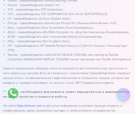
Lenovo - правообладатель Lenovo (Beijing) Limited;
Xiaomi - правообладатель Xiaomi Inc.;
ZTE - правообладатель ZTE Corporation;
HTC - правообладатель HTC CORPORATION (Эйч-Ти-Си КОРПОРЕЙШН);
LG - правообладатель LG Corp. (ЭлДжи Корп.);
Philips - правообладатель Koninklijke Philips N.V. (Конинклийке Филипс Н.В.);
Sony - правообладатель Sony Corporation (Сони Корпорейшн);
ASUS - правообладатель ASUSTeK Computer Inc. (Асустек Компьютер Инкорпорейшн);
ACER - правообладатель Acer Incorporated (Эйсер Инкорпорейтед);
DELL - правообладатель Dell Inc.(Делл Инк.);
HP - правообладатель HP Hewlett-Packard Group LLC (ЭйчПи Хьюлетт Паккард Груп
ЛЛК);
Toshiba - правообладатель KABUSHIKI KAISHA TOSHIBA, also trading as Toshiba
Corporation (КАБУШИКИ КАЙША ТОШИБА также торгующая как Тосиба Корпорейшн).
Зарегистрированные товарные знаки используются для описания услуг, доступных в
сети сервисных центров АСЦ, не связанных с компаниями Правообладателей товарных
знаков и/или с их официальными представителями в отношении товаров, которые уже
введены в гражданский оборот по смыслу статьи 1487 Гражданского кодекса.
** - время, необходимое для ремонта, может варьироваться в зависимости от
модели устройства и сложности работы.
На сайте
https://ekb.asc-rem.ru
доступна информация о соответствующих моделях и
конфигурациях, ценах, возможных выгодах, а также условиях сотрудничества.
©
2026
ASC Service - сервисный центр